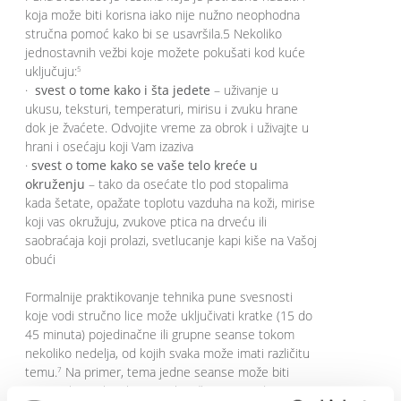
koja može biti korisna iako nije nužno neophodna
stručna pomoć kako bi se usavršila.5 Nekoliko
jednostavnih vežbi koje možete pokušati kod kuće
uključuju:
5
·
svest o tome kako i šta jedete
– uživanje u
ukusu, teksturi, temperaturi, mirisu i zvuku hrane
dok je žvaćete. Odvojite vreme za obrok i uživajte u
hrani i osećaju koji Vam izaziva
·
svest o tome kako se vaše telo kreće u
okruženju
– tako da osećate tlo pod stopalima
kada šetate, opažate toplotu vazduha na koži, mirise
koji vas okružuju, zvukove ptica na drveću ili
saobraćaja koji prolazi, svetlucanje kapi kiše na Vašoj
obući
Formalnije praktikovanje tehnika pune svesnosti
koje vodi stručno lice može uključivati kratke (15 do
45 minuta) pojedinačne ili grupne seanse tokom
nekoliko nedelja, od kojih svaka može imati različitu
temu.
Na primer, tema jedne seanse može biti
7
svest o hrani ili pokretima, kao što je navedeno