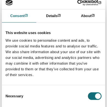
iznad, dok se druga može fokusirati na to kako da
razmišljate drugačije i prihvatite određene misli.
7
Consent
Details
About
Iako tehnike pune svesnosti mogu pomoći nekim
osobama sa shizofrenijom, možda neće odgovarati
baš svakome.
Uvek je dobro proveriti sa Vašim
3,5
zdravstvenim radnikom kako bi se informisali koje
This website uses cookies
usluge su dostupne u Vašem okruženju i da li to
We use cookies to personalise content and ads, to
može pomoći Vama ili osobi do koje vam je stalo.
Joga i shizofrenija
provide social media features and to analyse our traffic.
We also share information about your use of our site with
our social media, advertising and analytics partners who
Joga je verovatno poznatija aktivnost od pune
may combine it with other information that you’ve
svesnosti pošto se vekovima upražnjava širom
sveta.
Kao i puna svesnost, joga zajedno aktivira i
provided to them or that they’ve collected from your use
8
telo i um, ali takođe uključuje i duhovnu
of their services.
komponentu, sa ciljem uspostavljanja bliskosti i
harmonije između tih elemenata.
Joga možda ima
1,8
duhovne korene, ali su kontrolisani pokreti i tehnike
Consent
disanja uticali da se u zapadnom svetu u većoj meri
Necessary
Selection
posmatra kao oblik vežbanja.
1,8,9
Kako se joga upražnjava?