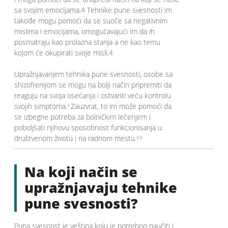
sa svojim emocijama.4 Tehnike pune svesnosti im
takođe mogu pomoći da se suoče sa negativnim
mislima i emocijama, omogućavajući im da ih
posmatraju kao prolazna stanja a ne kao temu
kojom će okupirati svoje misli.4
Upražnjavanjem tehnika pune svesnosti, osobe sa
shizofrenijom se mogu na bolji način pripremiti da
reaguju na svoja osećanja i ostvariti veću kontrolu
svojih simptoma.
Zauzvrat, to im može pomoći da
4
se izbegne potreba za bolničkim lečenjem i
poboljšati njihovu sposobnost funkcionisanja u
društvenom životu i na radnom mestu.
4,6
Na koji način se
upražnjavaju tehnike
pune svesnosti?
Puna svesnost je veština koju je potrebno naučiti i