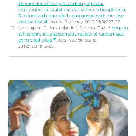
Therapeutic efficacy of add-on yogasana
intervention in stabilized outpatient schizophrenia:
Randomized controlled comparison with exercise
.
Indian J Psychiatry
. 2012;54(3):227–32.
and waitlist
Vancampfort D, Vansteelandt K, Scheewe T
, et al.
Yoga in
schizophrenia: a systematic review of randomised
.
Acta Psychiatr Scand
.
controlled trials
2012;126(1):12–20.