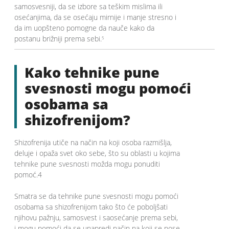
samosvesniji, da se izbore sa teškim mislima ili
osećanjima, da se osećaju mirnije i manje stresno i
da im uopšteno pomogne da nauče kako da
postanu brižniji prema sebi.
5
Kako tehnike pune
svesnosti mogu pomoći
osobama sa
shizofrenijom?
Shizofrenija utiče na način na koji osoba razmišlja,
deluje i opaža svet oko sebe, što su oblasti u kojima
tehnike pune svesnosti možda mogu ponuditi
pomoć.4
Smatra se da tehnike pune svesnosti mogu pomoći
osobama sa shizofrenijom tako što će poboljšati
njihovu pažnju, samosvest i saosećanje prema sebi,
i mogu pomoći da se unapredi način na koji se nose