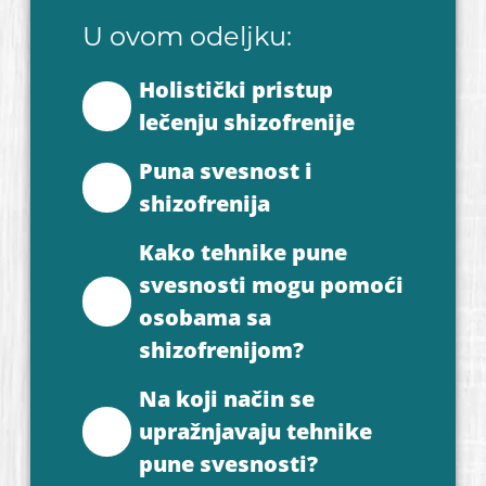
U ovom odeljku:
Holistički pristup
lečenju shizofrenije
Puna svesnost i
shizofrenija
Kako tehnike pune
svesnosti mogu pomoći
osobama sa
shizofrenijom?
Na koji način se
upražnjavaju tehnike
pune svesnosti?