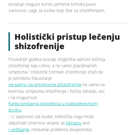
istražuje moguće koristi primene tehnika pune
svesnosti i joge za osobe koje žive sa shizofrenijom.
Holistički pristup lečenju
shizofrenije
Poslednjih godina postaje očigledna važnost lečenja
shizofrenije kao celine, a ne samo pojedinačnih
simptoma.
Holistički tretman shizofrenije znači da
2
je potrebno fokusiranje
ne samo na
ne samo na simptome shizofrenije
kontrolu simptoma shizofrenije i fizičko zdravlje, već
i na mogućnost
funkcionisanja pojedinca u svakodnevnom
životu
.
U zavisnosti od osobe, holistička nega može
2
uključivati smernice vezane za
and
ishranu
, rešavanje problema zloupotreba
i vežbanje