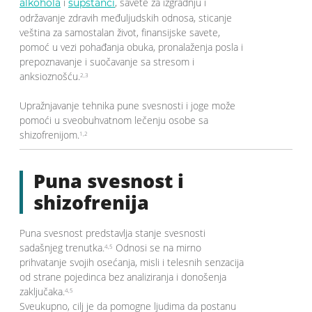
i
, savete za izgradnju i
alkohola
supstanci
održavanje zdravih međuljudskih odnosa, sticanje
veština za samostalan život, finansijske savete,
pomoć u vezi pohađanja obuka, pronalaženja posla i
prepoznavanje i suočavanje sa stresom i
anksioznošću.
2,3
Upražnjavanje tehnika pune svesnosti i joge može
pomoći u sveobuhvatnom lečenju osobe sa
shizofrenijom.
1,2
Puna svesnost i
shizofrenija
Puna svesnost predstavlja stanje svesnosti
sadašnjeg trenutka.
Odnosi se na mirno
4,5
prihvatanje svojih osećanja, misli i telesnih senzacija
od strane pojedinca bez analiziranja i donošenja
zaključaka.
4,5
Sveukupno, cilj je da pomogne ljudima da postanu