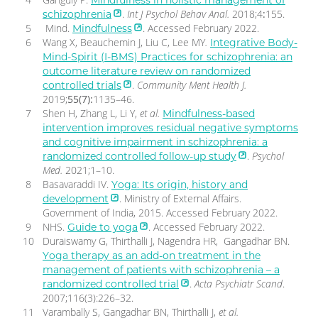
.
Int J Psychol Behav Anal.
2018;4
:
155.
schizophrenia
Mind.
. Accessed February 2022.
Mindfulness
Wang X, Beauchemin J, Liu C, Lee MY
.
Integrative Body-
Mind-Spirit (I-BMS) Practices for schizophrenia: an
outcome literature review on randomized
.
Community Ment Health J.
controlled trials
2019;
55(7):
1135–46.
Shen H, Zhang L, Li Y,
et al.
Mindfulness-based
intervention improves residual negative symptoms
and cognitive impairment in schizophrenia: a
.
Psychol
randomized controlled follow-up study
Med.
2021;1–10.
Basavaraddi IV.
Yoga: Its origin, history and
. Ministry of External Affairs.
development
Government of India, 2015. Accessed February 2022.
NHS.
. Accessed February 2022.
Guide to yoga
Duraiswamy G, Thirthalli J, Nagendra HR, Gangadhar BN.
Yoga therapy as an add-on treatment in the
management of patients with schizophrenia – a
.
Acta Psychiatr Scand
.
randomized controlled trial
2007;116(3):226–32.
Varambally S, Gangadhar BN, Thirthalli J,
et al.