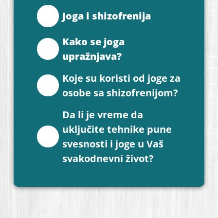
Joga i shizofrenija
Kako se joga
upražnjava?
Koje su koristi od joge za
osobe sa shizofrenijom?
Da li je vreme da
uključite tehnike pune
svesnosti i joge u Vaš
svakodnevni život?