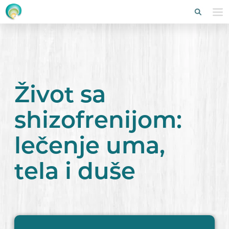
Život sa
shizofrenijom:
lečenje uma,
tela i duše