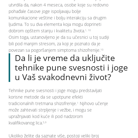
utvrdila da, nakon 4 meseca, osobe koje su redovno
pohađale časove joge ispoljavaju bolje
komunikacione veštine i bolju interakciju sa drugim
ljudima. To su dva elementa koja mogu doprineti
dobrom opštem stanju i kvalitetu života.
1, 10
Osim toga, ustanovljeno je da su učesnici u toj sudiji
bili pod manjim stresom, za koji je poznato da je
povezan sa pogoršanjem simptoma shizofrenije.
10
Da li je vreme da uključite
tehnike pune svesnosti i joge
u Vaš svakodnevni život?
Tehnike pune svesnosti i joge mogu predstavljati
korisne metode da se upotpune efekti
tradicionalnih tretmana shizofrenije.
Njihovo učenje
1
može zahtevati strpljenje i vežbe, i mogu se
upražnjavati kod kuće ili pod nadzorom
kvalifikovanog lica.
5,9
Ukoliko želite da saznate više, postoji veliki broj