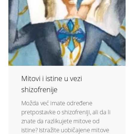
Mitovi i istine u vezi
shizofrenije
Možda već imate određene
pretpostavke o shizofreniji, ali da li
znate da razlikujete mitove od
istine? Istražite uobičajene mitove