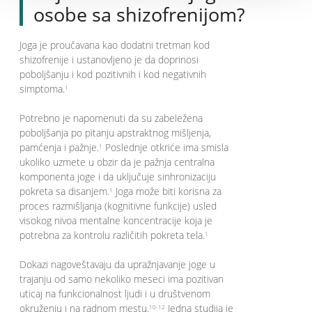
osobe sa shizofrenijom?
Joga je proučavana kao dodatni tretman kod
shizofrenije i ustanovljeno je da doprinosi
poboljšanju i kod pozitivnih i kod negativnih
simptoma.
1
Potrebno je napomenuti da su zabeležena
poboljšanja po pitanju apstraktnog mišljenja,
pamćenja i pažnje.
Poslednje otkriće ima smisla
1
ukoliko uzmete u obzir da je pažnja centralna
komponenta joge i da uključuje sinhronizaciju
pokreta sa disanjem.
Joga može biti korisna za
1
proces razmišljanja (kognitivne funkcije) usled
visokog nivoa mentalne koncentracije koja je
potrebna za kontrolu različitih pokreta tela.
1
Dokazi nagoveštavaju da upražnjavanje joge u
trajanju od samo nekoliko meseci ima pozitivan
uticaj na funkcionalnost ljudi i u društvenom
okruženju i na radnom mestu.
Jedna studija je
10-12