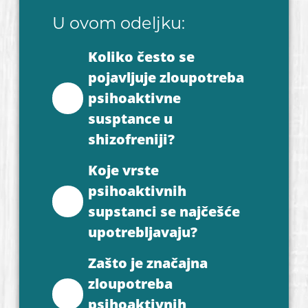
U ovom odeljku:
Koliko često se
pojavljuje zloupotreba
psihoaktivne
susptance u
shizofreniji?
Koje vrste
psihoaktivnih
supstanci se najčešće
upotrebljavaju?
Zašto je značajna
zloupotreba
psihoaktivnih