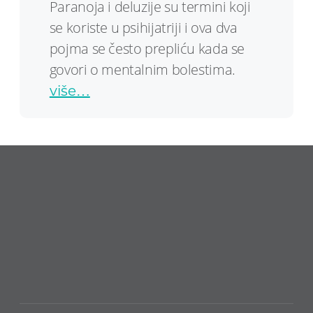
Paranoja i deluzije su termini koji
se koriste u psihijatriji i ova dva
pojma se često prepliću kada se
govori o mentalnim bolestima.
više…