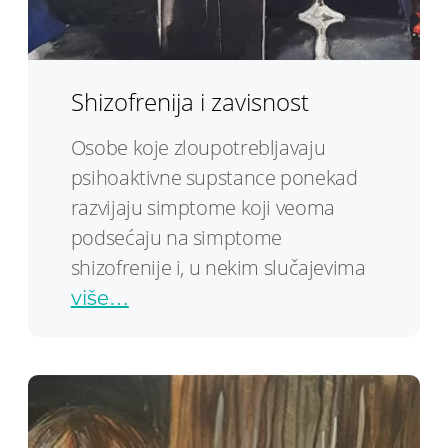
Shizofrenija i zavisnost
Osobe koje zloupotrebljavaju
psihoaktivne supstance ponekad
razvijaju simptome koji veoma
podsećaju na simptome
shizofrenije i, u nekim slučajevima
više…