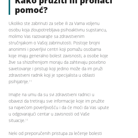
Kako pružiti ili pronaći
pomoć?
Ukoliko ste zabrinuti za sebe ili za Vama voljenu
osobu koja zloupotrebljava psihoaktivnu supstancu,
molimo Vas razovarajte sa zdravstvenim
stručnjakom o Vašoj zabrinutosti. Postoje brojni
anonimni i poverljivi centri koji pomažu osobama
koje imaju generalno bolest zavisnosti, a osobe koje
žive sa shizofrenijom moraju da zahtevaju posebno
savetovanje i pristup koji jedino može da im pruži
zdravstveni radnik koji je specijalista u oblasti
psihijatrije.
11
Imajte na umu da su svi zdravstveni radnici u
obavezi da tretiraju sve informacije koje im pružite
sa najvećom poverljivošću i da će moći da Vas upute
u odgovarajući centar u zavisnosti od Vaše
situacije.
11
Neki od preporučenih pristupa za lečenje bolesti