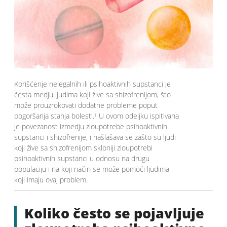
Korišćenje nelegalnih ili psihoaktivnih supstanci je
česta medju ljudima koji žive sa shizofrenijom, što
može prouzrokovati dodatne probleme poput
pogoršanja stanja bolesti.
U ovom odeljku ispitivana
1
je povezanost izmedju zloupotrebe psihoaktivnih
supstanci i shizofrenije, i našlašava se zašto su ljudi
koji žive sa shizofrenijom skloniji zloupotrebi
psihoaktivnih supstanci u odnosu na drugu
populaciju i na koji način se može pomoći ljudima
koji imaju ovaj problem.
Koliko često se pojavljuje