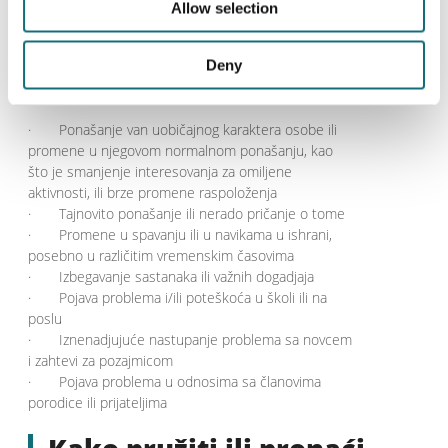
, kao što su socijalno
simptomima shizofrenije,
Allow selection
povlačenje, samozanemarivanje ili promene u
ponašanju i/ili koncentraciji.
7.11
Deny
Neke stvari na koje je potrebno obratiti pažnju:
· Ponašanje van uobičajnog karaktera osobe ili
promene u njegovom normalnom ponašanju, kao
što je smanjenje interesovanja za omiljene
aktivnosti, ili brze promene raspoloženja
· Tajnovito ponašanje ili nerado pričanje o tome
· Promene u spavanju ili u navikama u ishrani,
posebno u različitim vremenskim časovima
· Izbegavanje sastanaka ili važnih dogadjaja
· Pojava problema i/ili poteškoća u školi ili na
poslu
· Iznenadjujuće nastupanje problema sa novcem
i zahtevi za pozajmicom
· Pojava problema u odnosima sa članovima
porodice ili prijateljima