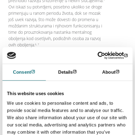
prethoditi razvoju shizofrenije u nekim slučajevima.
Ovi iskazi su potvrdjeni, posebno ukoliko se droge
primenjuju u ranom periodu života, dok se mozak
još uvek razvija, što može dovesti do promena u
moždanim strukturama i njihovom funkcionisanju i
time do prouzrokovanja nastanka mentalnog
oboljenja kod osetljivih, podložnih osoba za razvoj
ovih oboljenja.
6, 7
Podaci pokazuju da je veća verovatnoća da će osobe
kod kojih se ispolji psihotična epizoda kao rezultat
upotrebe psihoaktivnih supstanci, nakon toga razviti
Consent
Details
About
shizofreniju nego osobe koje ne koriste droge.
U
8
velikoj evaluaciji višestrukih kliničkih studija, oko
jedna trećina ljudi koji su koristili kanabis, jedna
This website uses cookies
četvrtina ljudi koji su koristili halucinogene droge i
jedna petina ljudi koji su koristili amfetamin, i imali
We use cookies to personalise content and ads, to
su ispoljenu psihotičnu epizodu kasnije im je
provide social media features and to analyse our traffic.
postavljena dijagnoza shizofrenije.
8
We also share information about your use of our site with
our social media, advertising and analytics partners who
Nasuprot tome, postoje podaci da ljudi koji žive sa
may combine it with other information that you’ve
shizofrenijom mogu biti podložniji razvoju zavisnosti