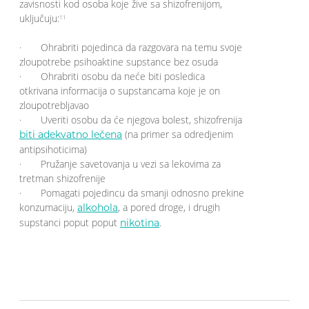
zavisnosti kod osoba koje žive sa shizofrenijom,
uključuju:
11
· Ohrabriti pojedinca da razgovara na temu svoje
zloupotrebe psihoaktine supstance bez osuda
· Ohrabriti osobu da neće biti posledica
otkrivana informacija o supstancama koje je on
zloupotrebljavao
· Uveriti osobu da će njegova bolest, shizofrenija
(na primer sa odredjenim
biti adekvatno lečena
antipsihoticima)
· Pružanje savetovanja u vezi sa lekovima za
tretman shizofrenije
· Pomagati pojedincu da smanji odnosno prekine
konzumaciju,
, a pored droge, i drugih
alkohola
supstanci poput poput
.
nikotina