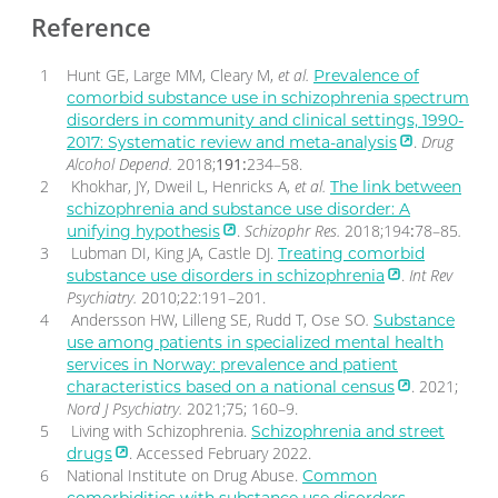
Reference
Hunt GE, Large MM, Cleary M,
et al.
Prevalence of
comorbid substance use in schizophrenia spectrum
disorders in community and clinical settings, 1990-
.
Drug
2017: Systematic review and meta-analysis
Alcohol Depend.
2018;
191:
234–58.
Khokhar, JY, Dweil L, Henricks A,
et al.
The link between
schizophrenia and substance use disorder: A
.
Schizophr Res.
2018;194
:
78–85
.
unifying hypothesis
Lubman DI, King JA, Castle DJ.
Treating comorbid
.
Int Rev
substance use disorders in schizophrenia
Psychiatry.
2010;22:191–201.
Andersson HW, Lilleng SE, Rudd T, Ose SO
.
Substance
use among patients in specialized mental health
services in Norway: prevalence and patient
. 2021;
characteristics based on a national census
Nord J Psychiatry.
2021;75; 160–9.
Living with Schizophrenia.
Schizophrenia and street
. Accessed February 2022.
drugs
National Institute on Drug Abuse.
Common
comorbidities with substance use disorders