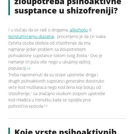
zloupotreba psihoaktivne
susptance u shizofreniji?
I u slučaju da se radi o drogama,
ili
alkoholu
procenjeno je da će svaka
konzumiranju duvana,
četvrta osoba obolela od shizofrenije da ima
najmanje jedan problem sa zloupotrebom
psihoaktivne supstance tokom svog života.
Ovo je
1
namanje tri puta više nego u ukupnoj opštoj
populaciji.
1,2
Treba napomenuti da su stope upotrebe droga i
drugih psihoaktivnih supstanci generalno dvostruko
veće kod muškaraca nego kod žena koji boluju od
shizofrenije,
sa značajno visokom stopom upotrebe
1
kod mladića u trenutku kada se ispoljila prva
psihotična epizoda.
3,4
Koje vrste psihoaktivnih