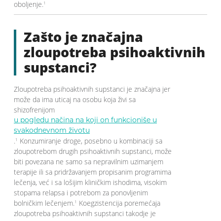
oboljenje.
1
Zašto je značajna
zloupotreba psihoaktivnih
supstanci?
Zloupotreba psihoaktivnih supstanci je značajna jer
može da ima uticaj na osobu koja živi sa
shizofrenijom
u pogledu načina na koji on funkcioniše u
svakodnevnom životu
.
Konzumiranje droge, posebno u kombinaciji sa
1
zloupotrebom drugih psihoaktivnih supstanci, može
biti povezana ne samo sa nepravilnim uzimanjem
terapije ili sa pridržavanjem propisanim programima
lečenja, već i sa lošijim kliničkim ishodima, visokim
stopama relapsa i potrebom za ponovljenim
bolničkim lečenjem.
Koegzistencija poremećaja
1
zloupotreba psihoaktivnih supstanci takodje je