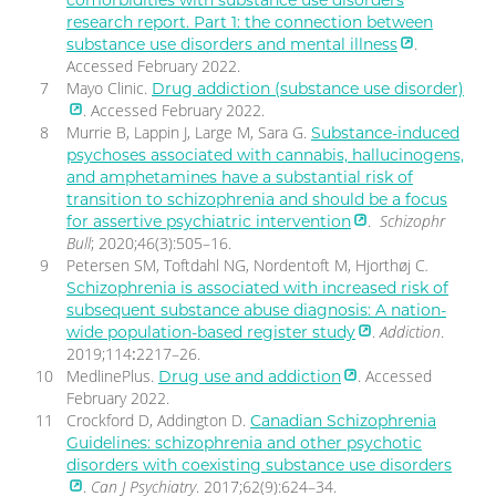
research report. Part 1: the connection between
.
substance use disorders and mental illness
Accessed February 2022.
Mayo Clinic.
Drug addiction (substance use disorder)
. Accessed February 2022.
Murrie B, Lappin J, Large M, Sara G.
Substance-induced
psychoses associated with cannabis, hallucinogens,
and amphetamines have a substantial risk of
transition to schizophrenia and should be a focus
.
Schizophr
for assertive psychiatric intervention
Bull
; 2020;46(3):505–16.
Petersen SM, Toftdahl NG, Nordentoft M, Hjorthøj C
.
Schizophrenia is associated with increased risk of
subsequent substance abuse diagnosis: A nation-
.
Addiction
.
wide population-based register study
2019;114
:
2217–26.
MedlinePlus.
. Accessed
Drug use and addiction
February 2022.
Crockford D, Addington D.
Canadian Schizophrenia
Guidelines: schizophrenia and other psychotic
disorders with coexisting substance use disorders
.
Can J Psychiatry
. 2017;62(9):624–34.