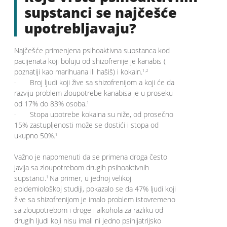
supstanci se najčešće
upotrebljavaju?
Najčešće primenjena psihoaktivna supstanca kod
pacijenata koji boluju od shizofrenije je kanabis (
poznatiji kao marihuana ili hašiš) i kokain.
1,2
· Broj ljudi koji žive sa shizofrenijom a koji će da
razviju problem zloupotrebe kanabisa je u proseku
od 17% do 83% osoba.
1
· Stopa upotrebe kokaina su niže, od prosečno
15% zastupljenosti može se dostići i stopa od
ukupno 50%.
1
Važno je napomenuti da se primena droga često
javlja sa zloupotrebom drugih psihoaktivnih
supstanci.
Na primer, u jednoj velikoj
1
epidemiološkoj studiji, pokazalo se da 47% ljudi koji
žive sa shizofrenijom je imalo problem istovremeno
sa zloupotrebom i droge i alkohola za razliku od
drugih ljudi koji nisu imali ni jedno psihijatrijsko