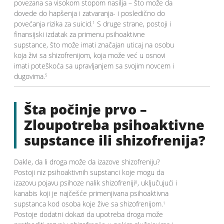
povezana sa visokom stopom nasilja – što može da
dovede do hapšenja i zatvaranja- i posledično do
povećanja rizika za suicid.
S druge strane, postoji i
1
finansijski izdatak za primenu psihoaktivne
supstance, što može imati značajan uticaj na osobu
koja živi sa shizofrenijom, koja može već u osnovi
imati poteškoća sa upravljanjem sa svojim novcem i
dugovima.
5
Šta počinje prvo –
Zloupotreba psihoaktivne
supstance ili shizofrenija?
Dakle, da li droga može da izazove shizofreniju?
Postoji niz psihoaktivnih supstanci koje mogu da
izazovu pojavu psihoze nalik shizofreniji
, uključujući i
8
kanabis koji je najčešće primenjivana psihoaktivna
supstanca kod osoba koje žive sa shizofrenijom.
1
Postoje dodatni dokazi da upotreba droga može
1