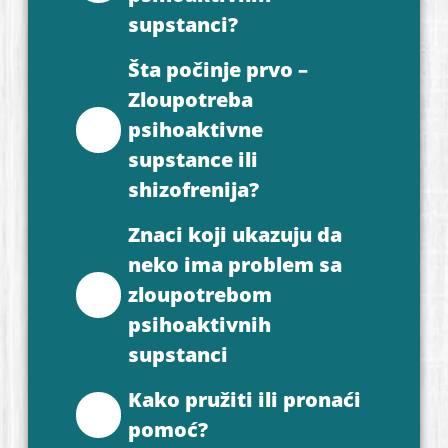
supstanci?
Šta počinje prvo –
Zloupotreba
psihoaktivne
supstance ili
shizofrenija?
Znaci koji ukazuju da
neko ima problem sa
zloupotrebom
psihoaktivnih
supstanci
Kako pružiti ili pronaći
pomoć?